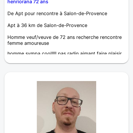
henriorana 72 ans
De Apt pour rencontre à Salon-de-Provence
Apt à 36 km de Salon-de-Provence
Homme veuf/veuve de 72 ans recherche rencontre
femme amoureuse
homme sympa cool!!!! pas radin aimant faire plaisir
attentionné gentlemen plutôt facile a vivre sans
prises de tête!!! cherche une relation claire et
gentille, avec un beau brin d'humour et rigolote
pour passer de bons moments, et ça en étant bien
complice!!!!! prêt a faire des kms pour une personne
attachante !!!! mais je constate que les contacts
sont comme l'époque très spéciaux avec la gente
féminine!!!!!!