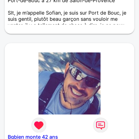
Port-de-Bouc à 27 km de Salon-de-Provence
Slt, je m’appelle Sofian, je suis sur Port de Bouc, je
suis gentil, plutôt beau garçon sans vouloir me
vanter, il y a tellement de chose à dire, je ne peux
pas le faire en 2 lignes, hmm je suis calme
respectueux, encore à chercher à me former sur le
plan professionnel, le chemin vers mon cœur passé
par le visage(premier critère de selection), la
tendresse, la capacité féminine à vouloir prendre
soin des choses, l’empathie, l’authenticité càdire la
capacité à s’autoriser à être bizarre, à déconner,
étre tactile et ne pas me prendre la tête ou ma paix
intérieure, ne pas m’afficher publiquement, sinon
pour en revenir à moi, j’aime bien créer des choses,
à la base je suis un bon dessinateur j'ai des dessins
pour le prouver, mais j’ai un passe temps, un péché
mignon : je crée des images et des musiques avec
l’ia, musiques que j’écoute ensuite et qui m’aide
ensuite à rester focus dans mes objectifs du jour,
après je ne vais pas trop m’étaler ici, j’en resterai là
pour le moment.
Bgbien monte 42 ans