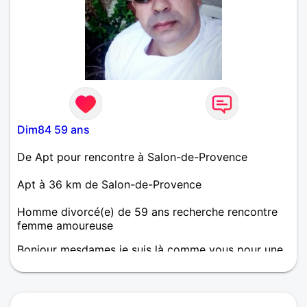
Dim84 59 ans
De Apt pour rencontre à Salon-de-Provence
Apt à 36 km de Salon-de-Provence
Homme divorcé(e) de 59 ans recherche rencontre
femme amoureuse
Bonjour mesdames je suis là comme vous pour une
belle rencontre trouver une amie une confidente ma
moitié ma future femme si vous voulez en savoir
plus et me connaître alors je vous attends je vous
dis à plus hâte de lire vos petits messages