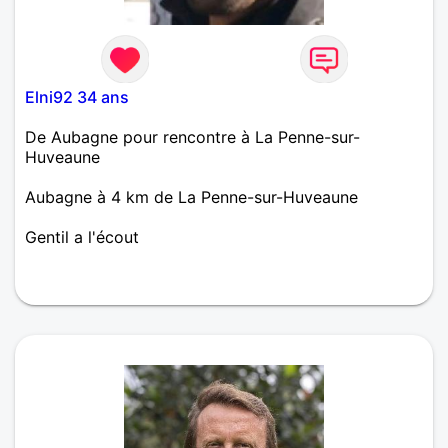
Elni92 34 ans
De Aubagne pour rencontre à La Penne-sur-
Huveaune
Aubagne à 4 km de La Penne-sur-Huveaune
Gentil a l'écout