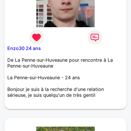
Enzo30 24 ans
De La Penne-sur-Huveaune pour rencontre à La
Penne-sur-Huveaune
La Penne-sur-Huveaune - 24 ans
Bonjour je suis à la recherche d'une relation
sérieuse, je suis quelqu'un de très gentil