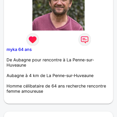
myka 64 ans
De Aubagne pour rencontre à La Penne-sur-
Huveaune
Aubagne à 4 km de La Penne-sur-Huveaune
Homme célibataire de 64 ans recherche rencontre
femme amoureuse
Je recherche une femme pour communiquer et
échanger des discussions sur Aubagne, Marseille et
le voisinage. J'aime la lecture, découvrir des
nouvelles choses. J'aime le sport (le vélo, la