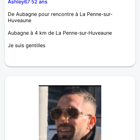
Ashley67 52 ans
De Aubagne pour rencontre à La Penne-sur-
Huveaune
Aubagne à 4 km de La Penne-sur-Huveaune
Je suis gentilles