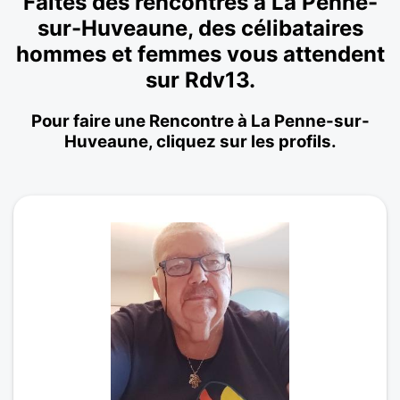
Faites des rencontres à La Penne-
sur-Huveaune, des célibataires
hommes et femmes vous attendent
sur Rdv13.
Pour faire une Rencontre à La Penne-sur-
Huveaune, cliquez sur les profils.