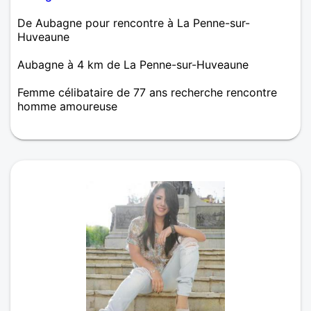
De Aubagne pour rencontre à La Penne-sur-
Huveaune
Aubagne à 4 km de La Penne-sur-Huveaune
Femme célibataire de 77 ans recherche rencontre
homme amoureuse
Rencontre homme dans mes âges pas trop loin
d'Aubagne et sa région, quelqu'un qui soit
disponible et agréable à vivre.