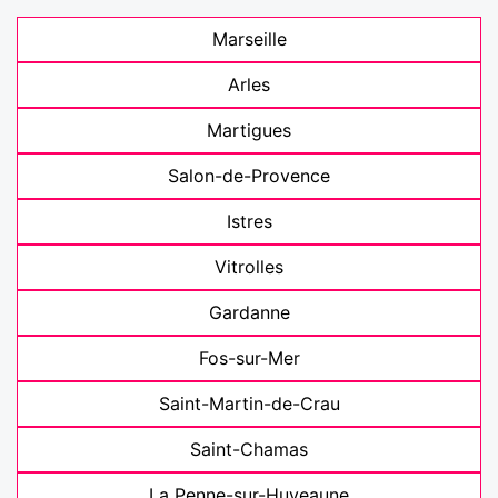
Marseille
Arles
Martigues
Salon-de-Provence
Istres
Vitrolles
Gardanne
Fos-sur-Mer
Saint-Martin-de-Crau
Saint-Chamas
La Penne-sur-Huveaune