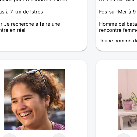
s à 7 km de Istres
Fos-sur-Mer à 9
r Je recherche a faire une
Homme célibatai
tre en réel
rencontre femm
Jeune homme de