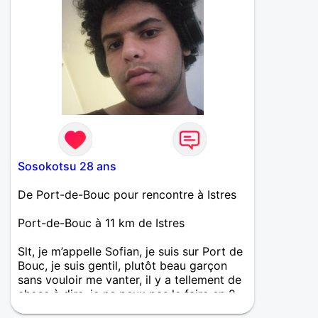
Sosokotsu 28 ans
De Port-de-Bouc pour rencontre à Istres
Port-de-Bouc à 11 km de Istres
Slt, je m’appelle Sofian, je suis sur Port de
Bouc, je suis gentil, plutôt beau garçon
sans vouloir me vanter, il y a tellement de
chose à dire, je ne peux pas le faire en 2
lignes, hmm je suis calme respectueux,