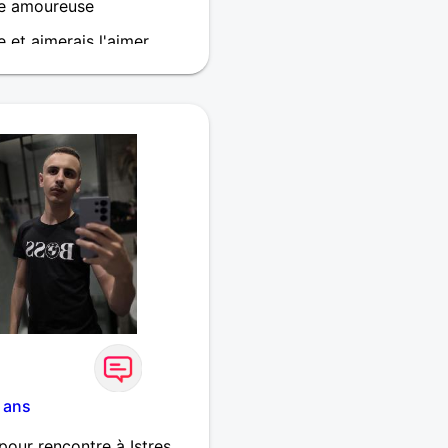
e amoureuse
ie et aimerais l'aimer
ge avec la personne qui
ager avec moi. Je suis
ociable
 ans
our rencontre à Istres