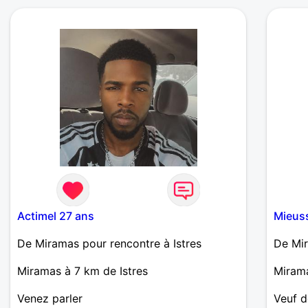
la vie nous offre dans tous les domaines.
généra
Actimel 27 ans
Mieus
De Miramas pour rencontre à Istres
De Mir
Miramas à 7 km de Istres
Mirama
Venez parler
Veuf d