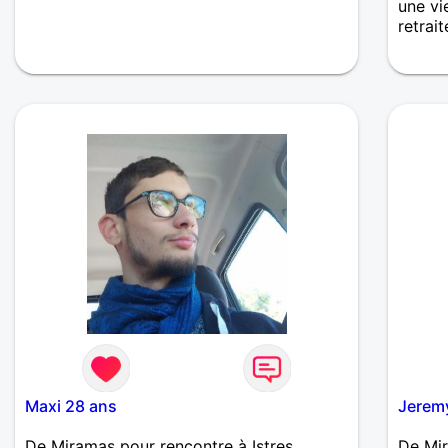
une vi
retrai
Maxi 28 ans
Jerem
De Miramas pour rencontre à Istres
De Mir