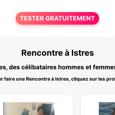
TESTER GRATUITEMENT
Rencontre à Istres
tres, des célibataires hommes et femme
r faire une Rencontre à Istres, cliquez sur les prof