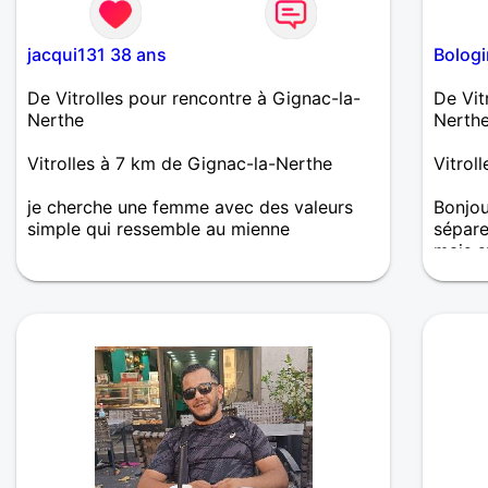
jacqui131 38 ans
Bologi
De Vitrolles pour rencontre à Gignac-la-
De Vit
Nerthe
Nerth
Vitrolles à 7 km de Gignac-la-Nerthe
Vitrol
je cherche une femme avec des valeurs
Bonjou
simple qui ressemble au mienne
sépare
mais s
voudra
femme 
douce 