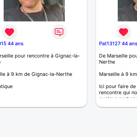
015 44 ans
Pat13127 44 an
seille pour rencontre à Gignac-la-
De Marseille pou
e
Nerthe
lle à 9 km de Gignac-la-Nerthe
Marseille à 9 k
tique
Ici pour faire de
rencontre qui n
quelque part en