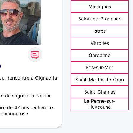
Martigues
Salon-de-Provence
Istres
Vitrolles
Gardanne
s
Fos-sur-Mer
ur rencontre à Gignac-la-
Saint-Martin-de-Crau
Saint-Chamas
m de Gignac-la-Nerthe
La Penne-sur-
Huveaune
re de 47 ans recherche
e amoureuse
id célibataires de
herche à faire des belles