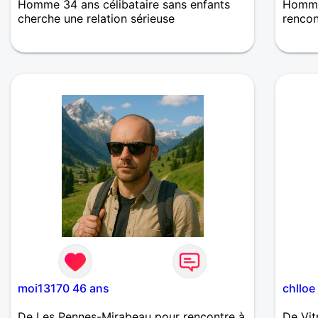
Homme 34 ans célibataire sans enfants
Homme
cherche une relation sérieuse
renco
Besoin
moment
moi13170 46 ans
chlloe
De Les Pennes-Mirabeau pour rencontre à
De Vit