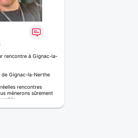
s
r rencontre à Gignac-la-
m de Gignac-la-Nerthe
 réelles rencontres
ous mènerons sûrement
semble .