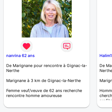
nanrina 62 ans
Halim1
De Marignane pour rencontre à Gignac-la-
De Mar
Nerthe
Nerth
Marignane à 3 km de Gignac-la-Nerthe
Marign
Femme veuf/veuve de 62 ans recherche
Homme 
rencontre homme amoureuse
cherch
profit
Bonjour, ici pour dialoguer et faire
connaissance, sans se prendre la tête