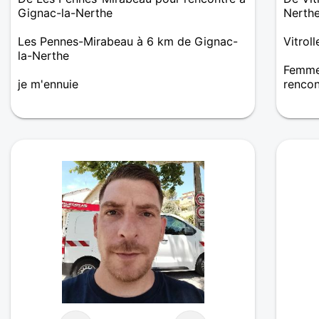
Gignac-la-Nerthe
Nerth
Les Pennes-Mirabeau à 6 km de Gignac-
Vitrol
la-Nerthe
Femme 
je m'ennuie
renco
Je rec
vous ê
intére