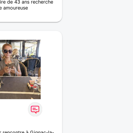
re de 43 ans recherche
e amoureuse
couvrir
r rencontre à Gignac-la-