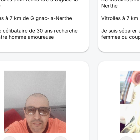
e
Nerthe
les à 7 km de Gignac-la-Nerthe
Vitrolles à 7 km
célibataire de 30 ans recherche
Je suis séparer 
ntre homme amoureuse
femmes ou coup
herche une relation sérieuse, donc si
tes sympa, et que mon profil vous
sse, je vous invite a me découvrir.