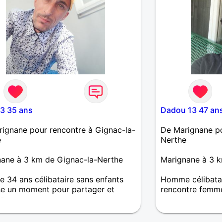
3 35 ans
Dadou 13 47 an
ignane pour rencontre à Gignac-la-
De Marignane po
e
Nerthe
ane à 3 km de Gignac-la-Nerthe
Marignane à 3 k
34 ans célibataire sans enfants
Homme célibatai
e un moment pour partager et
rencontre femm
er
Cc moi c'est Dav
marignane et rec