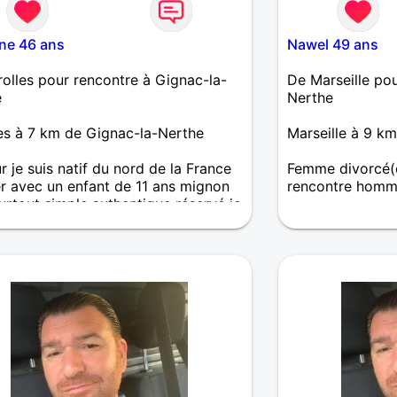
ne 46 ans
Nawel 49 ans
rolles pour rencontre à Gignac-la-
De Marseille pou
e
Nerthe
les à 7 km de Gignac-la-Nerthe
Marseille à 9 k
r je suis natif du nord de la France
Femme divorcé(e
r avec un enfant de 11 ans mignon
rencontre homm
urtout simple authentique réservé je
Bonjour je reche
is apprendre a connaître une
simple authentique sincere très
et pk pas tenter l'aventure plus loin