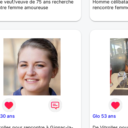
 veuf/veuve de 75 ans recherche
Homme célibatai
ntre femme amoureuse
rencontre femm
 d'être à deux, de partager des
Mystérieux à dé
s simples et agréables.
 30 ans
Glo 53 ans
rolles pour rencontre à Gignac-la-
De Vitrolles pou