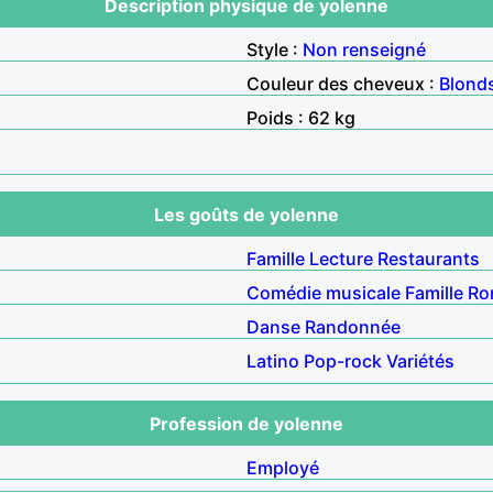
Description physique de yolenne
Style :
Non renseigné
Couleur des cheveux :
Blond
Poids : 62 kg
Les goûts de yolenne
Famille
Lecture
Restaurants
Comédie musicale
Famille
Ro
Danse
Randonnée
Latino
Pop-rock
Variétés
Profession de yolenne
Employé