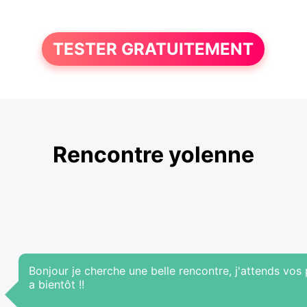
TESTER GRATUITEMENT
Rencontre yolenne
Bonjour je cherche une belle rencontre, j'attends vos pr
a bientôt !!