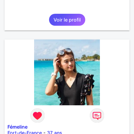
Voir le profil
Fémeline
Fort-de-France
-
37 ans