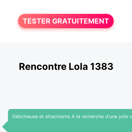
TESTER GRATUITEMENT
Rencontre Lola 1383
Délichieuse et attachiante A la recherche d'une jolie r