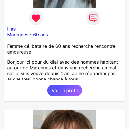
lilas
Marennes
-
60 ans
Femme célibataire de 60 ans recherche rencontre
amoureuse
Bonjour ici pour du dial avec des hommes habitant
autour de Marennes et dans une recherche amical
car je suis veuve depuis 1 an. Je ne répondrai pas
aux autres, bonne chance à tous.
Voir le profil