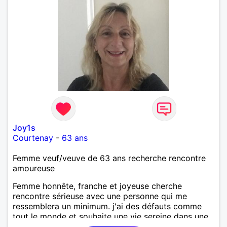
Joy1s
Courtenay
-
63 ans
Femme veuf/veuve de 63 ans recherche rencontre
amoureuse
Femme honnête, franche et joyeuse cherche
rencontre sérieuse avec une personne qui me
ressemblera un minimum. j'ai des défauts comme
tout le monde et souhaite une vie sereine dans une
relation sur du long terme.