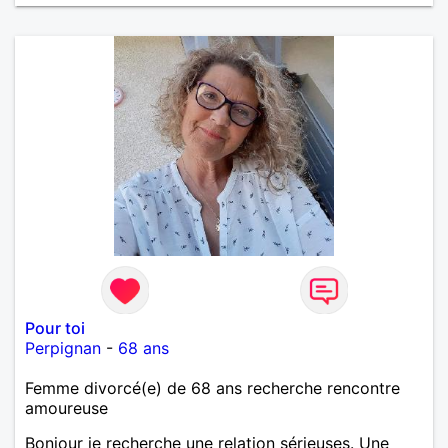
Pour toi
Perpignan
-
68 ans
Femme divorcé(e) de 68 ans recherche rencontre
amoureuse
Bonjour je recherche une relation sérieuses. Une