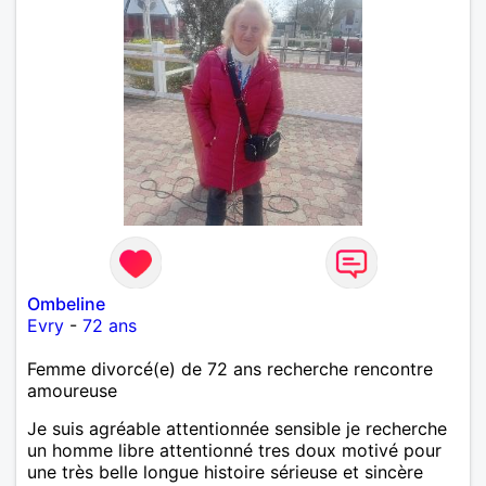
Ombeline
Evry
-
72 ans
Femme divorcé(e) de 72 ans recherche rencontre
amoureuse
Je suis agréable attentionnée sensible je recherche
un homme libre attentionné tres doux motivé pour
une très belle longue histoire sérieuse et sincère