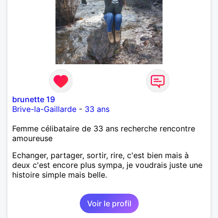
brunette 19
Brive-la-Gaillarde
-
33 ans
Femme célibataire de 33 ans recherche rencontre
amoureuse
Echanger, partager, sortir, rire, c'est bien mais à
deux c'est encore plus sympa, je voudrais juste une
histoire simple mais belle.
Voir le profil