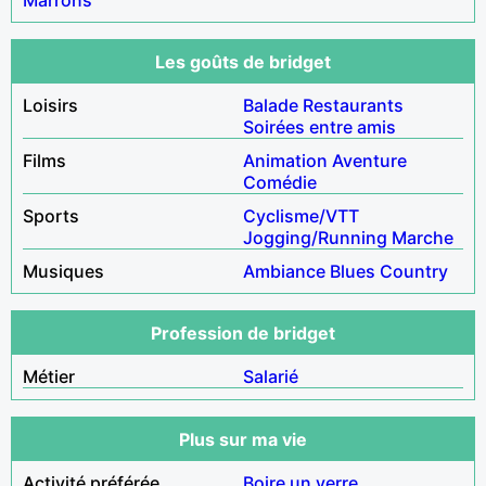
Les goûts de bridget
Loisirs
Balade
Restaurants
Soirées entre amis
Films
Animation
Aventure
Comédie
Sports
Cyclisme/VTT
Jogging/Running
Marche
Musiques
Ambiance
Blues
Country
Profession de bridget
Métier
Salarié
Plus sur ma vie
Activité préférée
Boire un verre