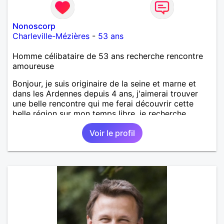
Nonoscorp
Charleville-Mézières
-
53 ans
Homme célibataire de 53 ans recherche rencontre
amoureuse
Bonjour, je suis originaire de la seine et marne et
dans les Ardennes depuis 4 ans, j'aimerai trouver
une belle rencontre qui me ferai découvrir cette
belle région sur mon temps libre, je recherche
quelqu'un de simple et sincère, une bonne
Voir le profil
complicité et de la bonne humeur me ravirait.. alors
si l'envie de me découvrir vous en dit, je vous dis à
bientôt.