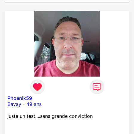
Phoenix59
Bavay
-
49 ans
juste un test....sans grande conviction