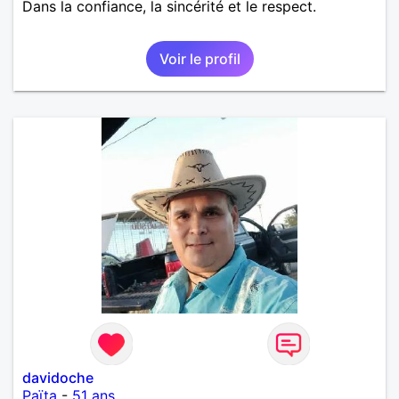
Dans la confiance, la sincérité et le respect.
Voir le profil
davidoche
Païta
-
51 ans