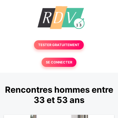
TESTER GRATUITEMENT
SE CONNECTER
Rencontres hommes entre
33 et 53 ans