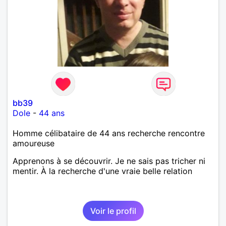
bb39
Dole
-
44 ans
Homme célibataire de 44 ans recherche rencontre
amoureuse
Apprenons à se découvrir. Je ne sais pas tricher ni
mentir. À la recherche d'une vraie belle relation
Voir le profil