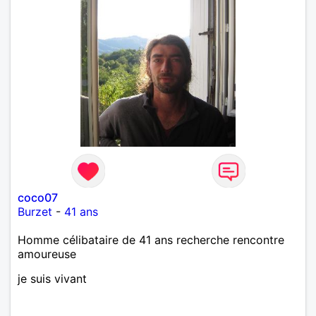
coco07
Burzet
-
41 ans
Homme célibataire de 41 ans recherche rencontre
amoureuse
je suis vivant