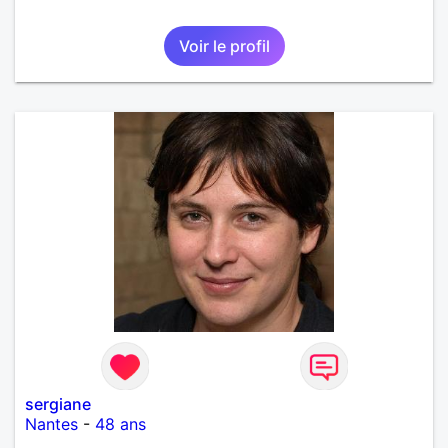
Voir le profil
sergiane
Nantes
-
48 ans