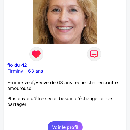
flo du 42
Firminy
-
63 ans
Femme veuf/veuve de 63 ans recherche rencontre
amoureuse
Plus envie d'être seule, besoin d'échanger et de
partager
Voir le profil