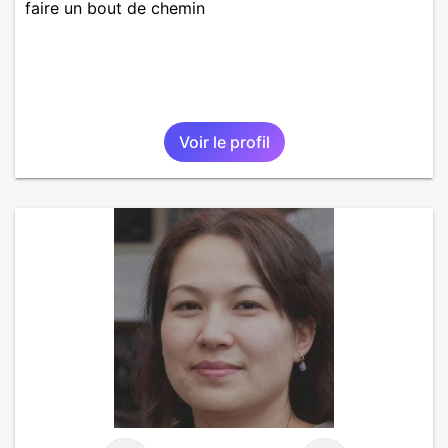
faire un bout de chemin
Voir le profil