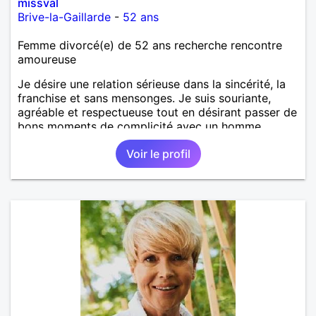
missval
Brive-la-Gaillarde
-
52 ans
Femme divorcé(e) de 52 ans recherche rencontre
amoureuse
Je désire une relation sérieuse dans la sincérité, la
franchise et sans mensonges. Je suis souriante,
agréable et respectueuse tout en désirant passer de
bons moments de complicité avec un homme
voulant aller dans la même direction que moi.
Voir le profil