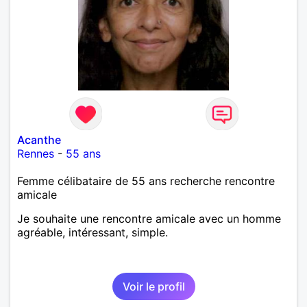
Acanthe
Rennes
-
55 ans
Femme célibataire de 55 ans recherche rencontre
amicale
Je souhaite une rencontre amicale avec un homme
agréable, intéressant, simple.
Voir le profil