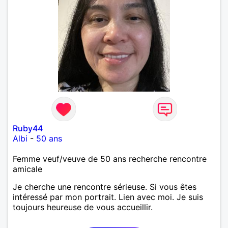
Ruby44
Albi
-
50 ans
Femme veuf/veuve de 50 ans recherche rencontre
amicale
Je cherche une rencontre sérieuse. Si vous êtes
intéressé par mon portrait. Lien avec moi. Je suis
toujours heureuse de vous accueillir.