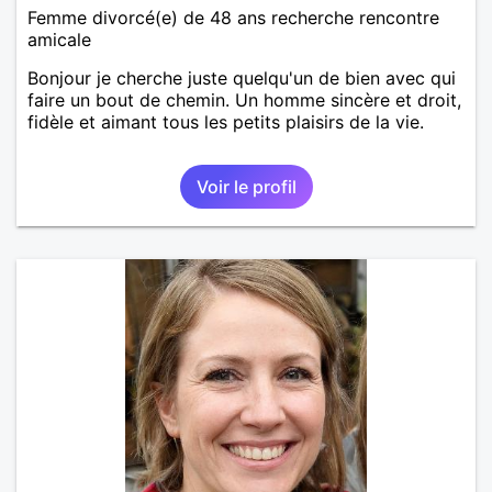
Femme divorcé(e) de 48 ans recherche rencontre
amicale
Bonjour je cherche juste quelqu'un de bien avec qui
faire un bout de chemin. Un homme sincère et droit,
fidèle et aimant tous les petits plaisirs de la vie.
Voir le profil