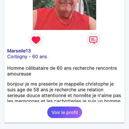
Marseile13
Corbigny
-
60 ans
Homme célibataire de 60 ans recherche rencontre
amoureuse
bonjour je me presente je mappelle christophe je
suis age de 58 ans je recherche une relation
serieuse douce attentionné et honnête je n'aime pas
les mensonges et les cachotteries je suis un homme
sensible doux câlin et franc. PS je n'habite pas à
Voir le profil
Marseille mes fans de l'équipe de l'OM je suis du
département de la Nièvre 58