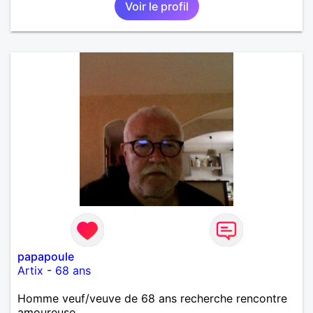
Voir le profil
personne non sérieuse merci. Recherche dans un
premier temps dialogue et apprendre à connaître la
personne puis dans un deuxième temps relation plus
sérieuse a voir une vie a deux. (2017 )Ma situation
professionnelle et agent de sécurité privée et
agents SIAP1. ET télésurveillance et vidéo
protection dans les casino supermarché. en CDI
Mes passions. Sont la robotique ,vtt ,Echeque
,astronomie . Service militaire belfort 35 régiment d
infanterie et engager sur 5 ans.de (1998 a 2003.)
Divers je fait en moyenne 6 km de marche par jour
a pieds. A la fin de mon travail a mon domicile. J 'ai
un rêve cet de construire une vie a deux en
harmonie. Si je pourrais lui décrocher la lune je le
ferais. A chaque fois que je vois un beau ciel étoilé
je rêve d' être avec quelqu'un.
papapoule
Artix
-
68 ans
Homme veuf/veuve de 68 ans recherche rencontre
amoureuse