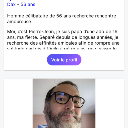
Dax
-
56 ans
Homme célibataire de 56 ans recherche rencontre
amoureuse
Moi, c’est Pierre-Jean, je suis papa d’une ado de 16
ans, ma fierté. Séparé depuis de longues années, je
recherche des affinités amicales afin de rompre une
solitude parfois difficile à gérer ainsi que casser le
vague à l’âme. L’amitié reste extrêmement
Voir le profil
importante à mes yeux mais peut se décliner en des
sentiments plus puissants. « Le temps fera son
œuvre » disait Arthur Schopenhauer, philosophe
allemand que j’adore. J’aime discuter sans pour
autant être trop locace. Je suis bourré de qualités
avec très peu de défauts. Je suis altruiste,
bienveillant, empathique, attentionné, honnête,
respectueux, doux de caractère et compréhensif : je
laisse « glisser » beaucoup de choses. Mais ne vous
m’éprenez pas Mesdames, si une personne que
j’aime me trahit une fois, il n’y aura pas de seconde
chance et je l’effacerai à « vitam eternam ».