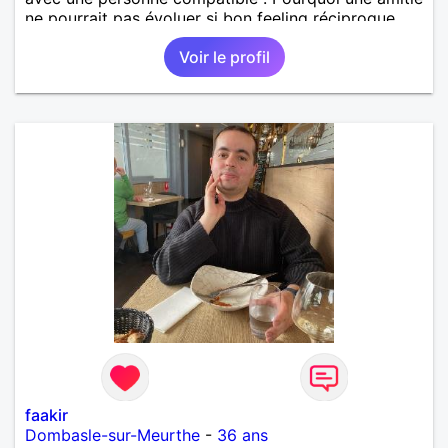
ne pourrait pas évoluer si bon feeling réciproque...
Je recherche de la proximité car je ne souhaite pas
Voir le profil
vivre sous le même toit.
faakir
Dombasle-sur-Meurthe
-
36 ans