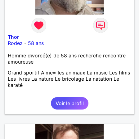
Néanmoins, je suis un tout petit peu maniaque ainsi
qu’impatient. J’essaye de faire des efforts. Rien de
bien dramatique ! Du moins je le pense……Je suis un
homme facile à vivre. À vous si vous le souhaitez,
d’apprendre à me connaître davantage. J’en serai
ravi….A très bientôt je l’espère.
Thor
Rodez
-
58 ans
Homme divorcé(e) de 58 ans recherche rencontre
amoureuse
Grand sportif Aime= les animaux La music Les films
Les livres La nature Le bricolage La natation Le
karaté
Voir le profil